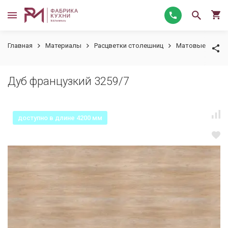
Главная
Материалы
Расцветки столешниц
Матовые
Ду
Дуб французкий 3259/7
доступно в длине 4200 мм